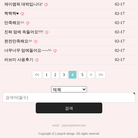
쇼핑몰 템플릿 디자인
제이엠픽 대박입니다!
02-17
MOBILE DESIGN
짝짝짝♥
02-17
모바일 템플릿 디자인
만족해요^^
02-17
ETC DESIGN
진짜 맘에 쏙들어요!!!!
02-17
부분디자인
완전만족해요^^
02-17
MANUAL
너무너무 맘에들어요~~~^^
02-17
매뉴얼 & 팁
러브미 사용후기
02-17
로그인
회원가입
<<
1
2
3
4
5
>
>>
email : jmpick@naver.com
Copyright (C) jmpick design. All rights reserved.