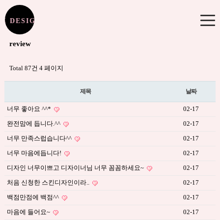
K DESIGN JMPICK DESIGN
review
환영합니다!
로그인
후 이용해주세요.
Total 87건
4 페이지
NOTICE
제목
날짜
공지사항
너무 좋아요 ^^*
02-17
GUIDE
완전맘에 듭니다.^^
02-17
이용안내
너무 만족스럽습니다^^
02-17
QUESTION & REQUEST
너무 마음에듭니다!
02-17
문의 / 수정요청 / 작업의뢰 접수
디자인 너무이쁘고 디자이너님 너무 꼼꼼하세요~
02-17
CHECK IT!
처음 신청한 스킨디자인이라..
02-17
완료안내
백점만점에 백점^^
02-17
SHOP DESIGN
마음에 들어요~
02-17